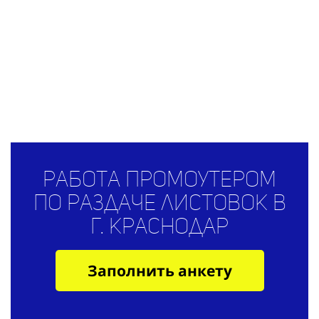
Работа промоутером
по раздаче листовок в
г. Краснодар
Заполнить анкету