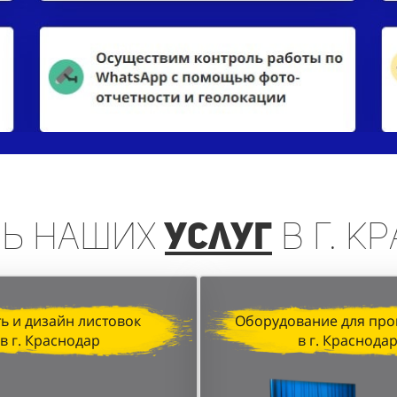
нь
наших
услуг
в г. К
ь и дизайн листовок
Оборудование для про
в г. Краснодар
в г. Краснода