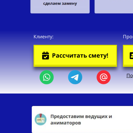
Клиенту:
Про
Рассчитать смету!
По