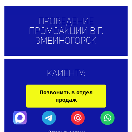
Проведение
промоакции в г.
Змеиногорск
Клиенту:
Позвонить в отдел
продаж