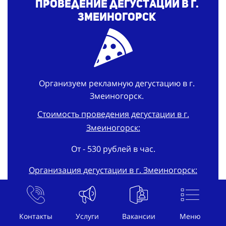
Проведение дегустации в г.
Змеиногорск
Организуем рекламную дегустацию в г.
Змеиногорск.
Стоимость проведения дегустации в г.
Змеиногорск:
От - 530 рублей в час.
Организация дегустации в г. Змеиногорск:
В срок - 3 дня
Заказать проведение промо-дегустации в г.
Контакты
Услуги
Вакансии
Меню
Змеиногорск