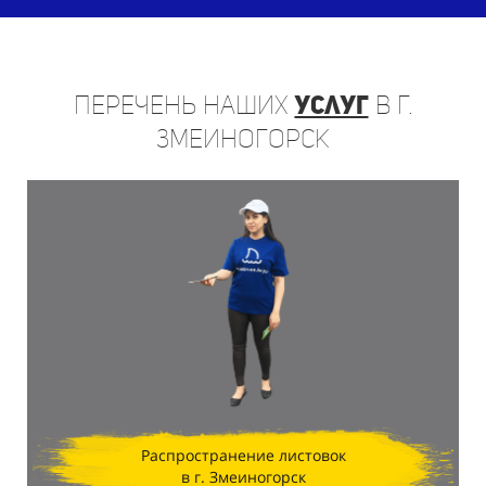
Перечень
наших
услуг
в г.
Змеиногорск
Распространение листовок
в г. Змеиногорск