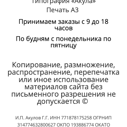
И.П. Акулов Г.Г. ИНН 771878175258 ОГРНИП
314774632800627 ОКПО 193886774 ОКАТО