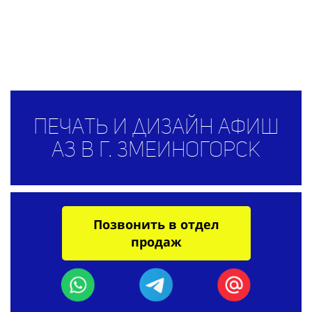
Печать и дизайн афиш
А3 в г. Змеиногорск
Позвонить в отдел
продаж