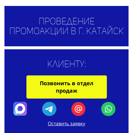
Проведение
промоакции в г. Катайск
Клиенту:
Позвонить в отдел
продаж
Оставить заявку