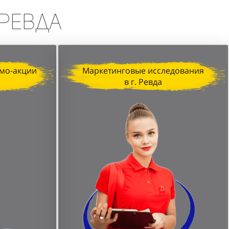
 Ревда
мо-акции
Маркетинговые исследования
в г. Ревда