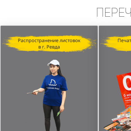
Пере
Распространение листовок
Печат
в г. Ревда