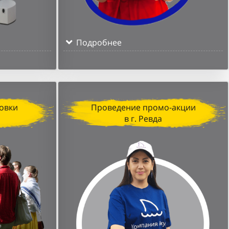
Подробнее
овки
Проведение промо-акции
в г. Ревда