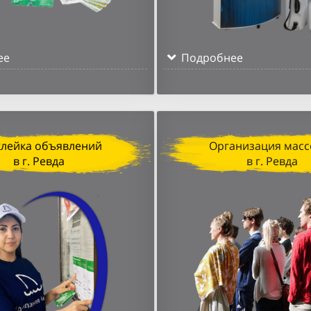
ее
Подробнее
клейка объявлений
Организация масс
в г. Ревда
в г. Ревда