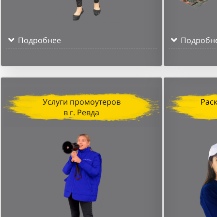
Подробнее
Подробн
Услуги промоутеров
Рас
в г. Ревда