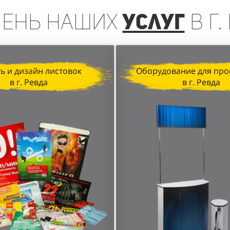
чень
наших
услуг
в г.
ь и дизайн листовок
Оборудование для про
в г. Ревда
в г. Ревда