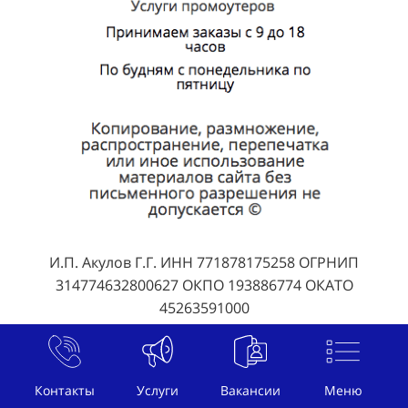
И.П. Акулов Г.Г. ИНН 771878175258 ОГРНИП
314774632800627 ОКПО 193886774 ОКАТО
45263591000
© , г. Ревда, ул. , телефон
+7 (800) 707-07-92
, почта
welcome@btl-akula.ru
Контакты
Услуги
Вакансии
Меню