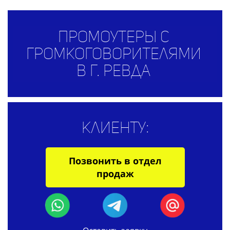
Промоутеры с
громкоговорителями
в г. Ревда
Клиенту:
Позвонить в отдел
продаж