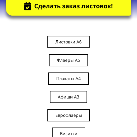
Сделать заказ листовок!
Листовки А6
Флаеры А5
Плакаты А4
Афиши А3
Еврофлаеры
Визитки