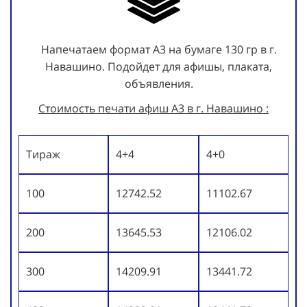
Напечатаем формат А3 на бумаге 130 гр в г.
Навашино. Подойдет для афишы, плаката,
объявления.
Стоимость печати афиш А3 в г. Навашино :
Тираж
4+4
4+0
100
12742.52
11102.67
200
13645.53
12106.02
300
14209.91
13441.72