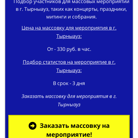
Подбор участников для массовых мероприятий
в г. Тырныауз, таких как концерты, праздники,
митинги и собрания.
Цена на массовку для мероприятия в г.
Тырныауз:
От - 330 руб. в час.
Подбор статистов на мероприятие в г.
Тырныауз:
В срок - 3 дня
Заказать массовку для мероприятия в г.
Тырныауз
Заказать массовку на
мероприятие!