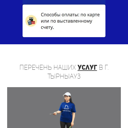
Перечень
наших
услуг
в г.
Тырныауз