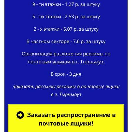
9 - ти этажки - 1.27 р. за штуку
5 - ти этажки - 2.53 р. за штуку
2 - х этажки - 5.07 р. за штуку
В частном секторе - 7.6 р. за штуку
Организация разложения рекламы по
почтовым ящикам в г. Тырныауз:
В срок - 3 дня
Заказать рассылку рекламы в почтовые ящики
в г. Тырныауз
Заказать распространение в
почтовые ящики!