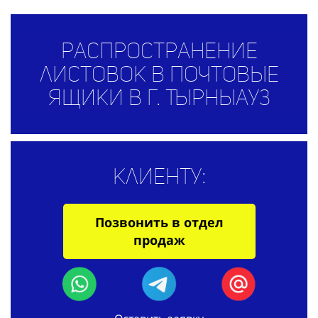
Распространение
листовок в почтовые
ящики в г. Тырныауз
Клиенту:
Позвонить в отдел
продаж