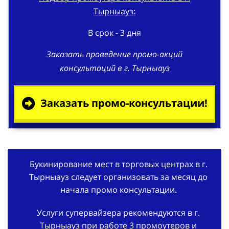
Тырныауз:
В срок - 3 дня
Заказать проведение промо-акций
консультаций в г. Тырныауз
Заказать промо-консультации!
Букинирование мест в торговых центрах в г.
Тырныауз следует организовать за месяц до
начала промо консультации.
Услуги супервайзера рекомендуются в г.
Тырныауз при работе 3 промоутеров и