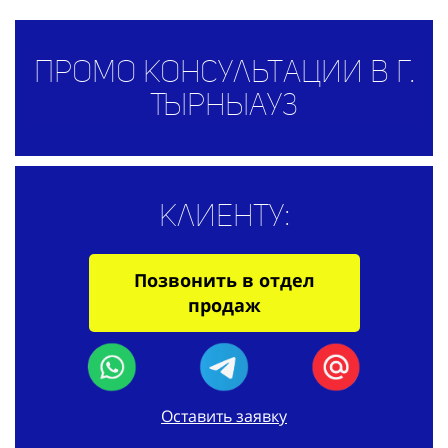
Промо консультации в г.
Тырныауз
Клиенту:
Позвонить в отдел
продаж
Оставить заявку