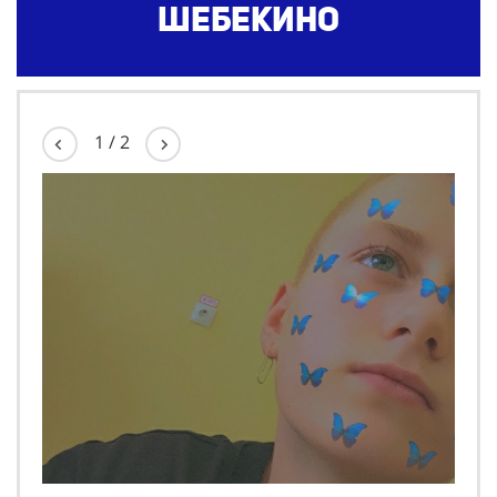
Шебекино
1
/
2