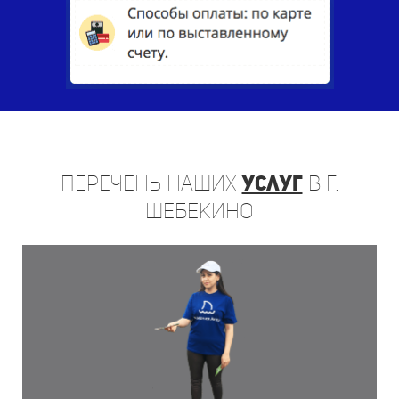
Перечень
наших
услуг
в г.
Шебекино