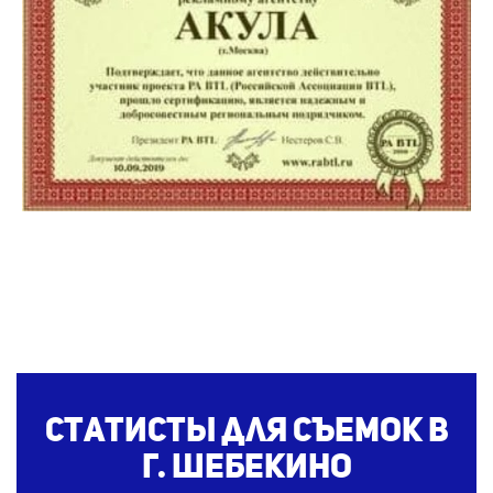
Статисты для
съемок
в
г. Шебекино