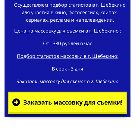
Осуществляем подбор статистов в г. Шебекино
для участия в кино, фотосессиях, клипах,
сериалах, рекламе и на телевидении.
Цена на массовку для съемки в г. Шебекино :
От - 380 рублей в час
Подбор статистов массовки в г. Шебекино:
В срок - 3 дня
Заказать массовку для съемок в г. Шебекино
Заказать массовку для съемки!