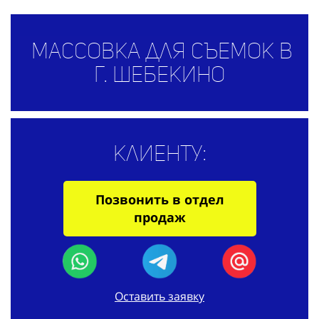
Массовка для съемок в
г. Шебекино
Клиенту:
Позвонить в отдел
продаж
Оставить заявку