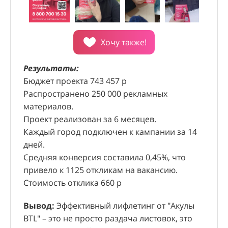
Хочу также!
Рез
Пла
Результаты:
пол
Хочу также!
Бюджет проекта 743 457 р
Рез
Сро
Распространено 250 000 рекламных
Бюд
Результаты:
материалов.
Соб
Общий бюджет проекта составил 393 586,22
Проект реализован за 6 месяцев.
Сто
руб.
Каждый город подключен к кампании за 14
Срок реализации: 1 год.
Рез
дней.
Полученные данные позволили выявить
мос
Средняя конверсия составила 0,45%, что
Рез
нерентабельные магазины.
опр
СМОТРЕТЬ ВИДЕО
привело к 1125 откликам на вакансию.
прое
СМОТРЕТЬ ВИДЕО
На основании исследования было принято
выс
Стоимость отклика 660 р
Хочу также!
охва
решение о закрытии нескольких заведомо
отв
Хочу также!
было
Хочу также!
убыточных торговых точек, что позволило
Вывод:
Эффективный лифлетинг от "Акулы
Вывод:
Успешное открытие новых магазинов
Ито
поте
компании Dятьково сэкономить
Выв
BTL" – это не просто раздача листовок, это
требует комплексного подхода, сочетающего в
Акция проводилась в 11 популярных ТЦ
опер
конв