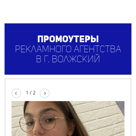
Промоутеры
рекламного агентства
в г. Волжский
1
/
2