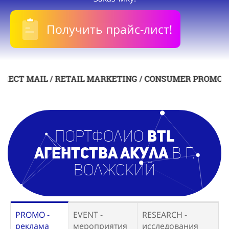
Получить прайс-лист!
AIL / RETAIL MARKETING / CONSUMER PROMOTION / POS
Портфолио
BTL
агентст
ва Акула
в г.
Волжский
PROMO -
EVENT -
RESEARCH -
реклама
мероприятия
исследования