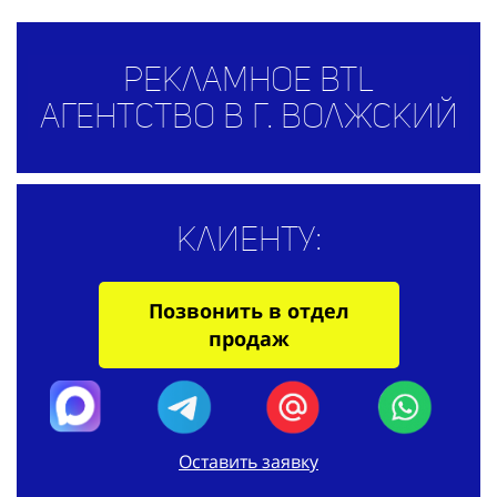
Рекламное BTL
агентство в г. Волжский
Клиенту:
Позвонить в отдел
продаж
Оставить заявку