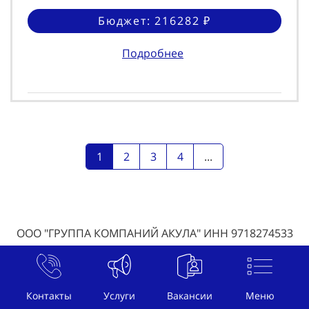
Бюджет: 216282 ₽
Подробнее
1
2
3
4
...
ООО "ГРУППА КОМПАНИЙ АКУЛА" ИНН 9718274533
КПП 770301001
© , г. Волжский, ул. , телефон
+7 (800) 707-07-92
,
Контакты
Услуги
Вакансии
Меню
почта
welcome@btl-akula.ru