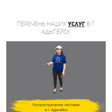
Перечень
наших
услуг
в г.
Адыгейск
Распространение листовок
в г. Адыгейск