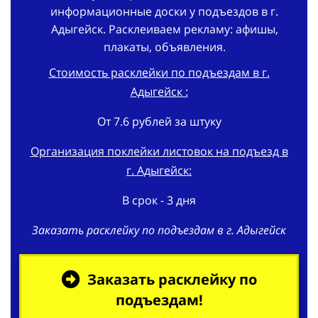
информационные доски у подъездов в г.
Адыгейск. Расклеиваем рекламу: афишы,
плакаты, объявления.
Стоимость расклейки по подъездам в г.
Адыгейск :
От 7.6 рублей за штуку
Организация поклейки листовок на подъезд в
г. Адыгейск:
В срок - 3 дня
Заказать расклейку по подъездам в г. Адыгейск
Заказать расклейку по
подъездам!