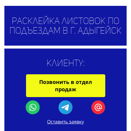
Расклейка листовок по
подъездам в г. Адыгейск
Клиенту:
Позвонить в отдел
продаж
Оставить заявку