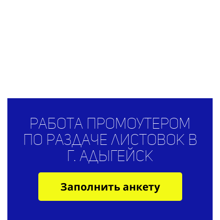
Работа промоутером
по раздаче листовок в
г. Адыгейск
Заполнить анкету