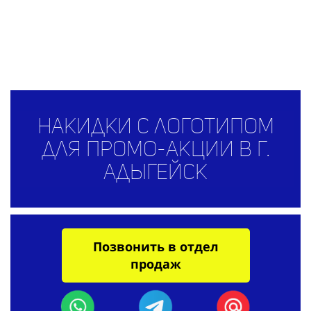
Накидки с логотипом
для промо-акции в г.
Адыгейск
Позвонить в отдел
продаж