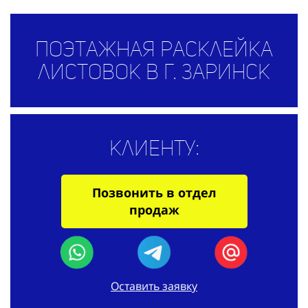
Поэтажная расклейка
листовок в г. Заринск
Клиенту:
Позвонить в отдел
продаж
Оставить заявку