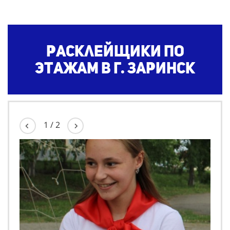
Расклейщики по
этажам
в г. Заринск
1
/
2