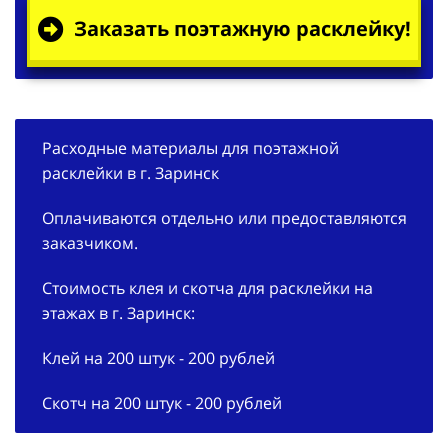
Заказать поэтажную расклейку!
Расходные материалы для поэтажной
расклейки в г. Заринск
Оплачиваются отдельно или предоставляются
заказчиком.
Стоимость клея и скотча для расклейки на
этажах в г. Заринск:
Клей на 200 штук - 200 рублей
Скотч на 200 штук - 200 рублей