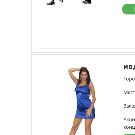
Мо
Горо
Мест
Зака
Акци
конц