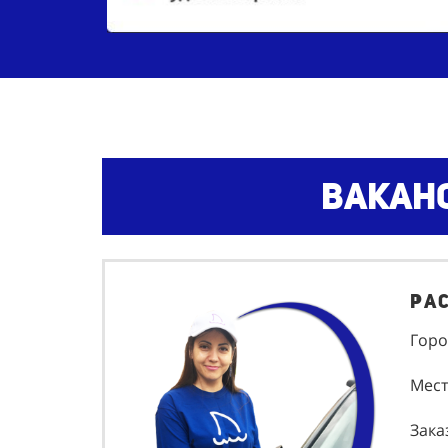
Ваканс
Ра
Горо
Мест
Зака