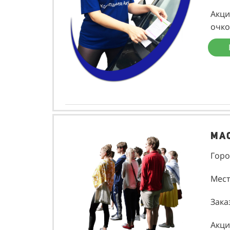
Акци
очко
Ма
Горо
Мест
Зака
Акци