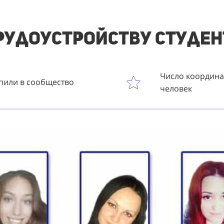
трудоустройству
студен
Число координат
упили в сообщество
человек