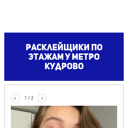
Расклейщики по
этажам
у метро
Кудрово
1
/
2