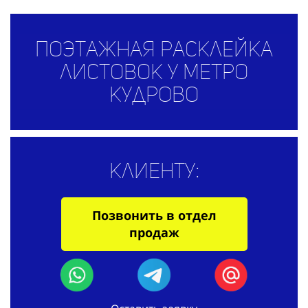
Поэтажная расклейка
листовок у метро
Кудрово
Клиенту:
Позвонить в отдел
продаж