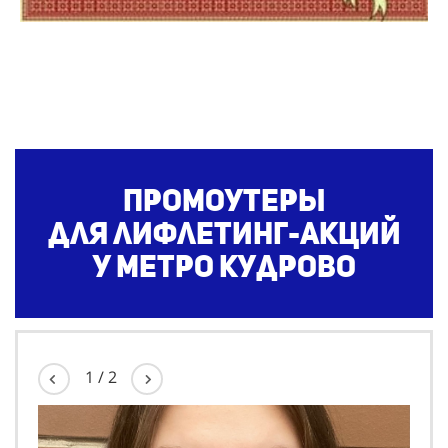
Промоутеры
для
лифлетинг-акций
у метро Кудрово
1
/
2