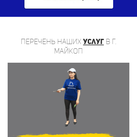
Перечень
наших
услуг
в г.
Майкоп