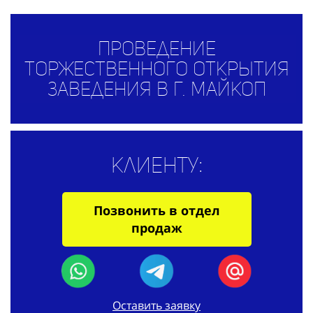
Проведение
торжественного открытия
заведения в г. Майкоп
Клиенту:
Позвонить в отдел
продаж
Оставить заявку