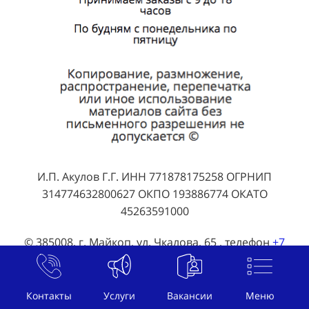
И.П. Акулов Г.Г. ИНН 771878175258 ОГРНИП
314774632800627 ОКПО 193886774 ОКАТО
45263591000
© 385008, г. Майкоп, ул. Чкалова, 65 , телефон
+7
(800) 707-07-92
, почта
welcome@btl-akula.ru
Публичная оферта
Контакты
Услуги
Вакансии
Меню