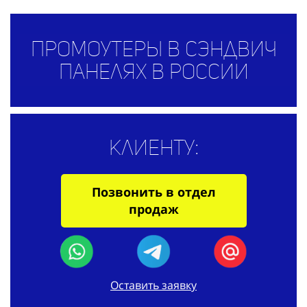
Промоутеры в сэндвич
панелях в России
Клиенту:
Позвонить в отдел
продаж
Оставить заявку