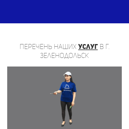
Перечень
наших
услуг
в г.
Зеленодольск