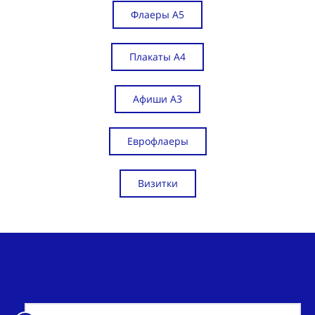
Флаеры А5
Плакаты А4
Афиши А3
Еврофлаеры
Визитки