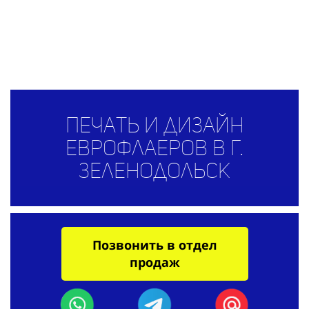
Печать и дизайн
еврофлаеров в г.
Зеленодольск
Позвонить в отдел
продаж