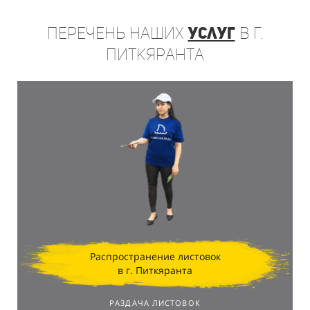
Перечень
наших
услуг
в г.
Питкяранта
Распространение листовок
в г. Питкяранта
РАЗДАЧА ЛИСТОВОК