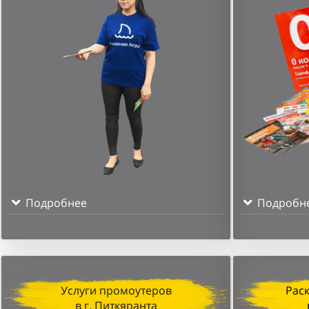
Подробнее
Подробн
Услуги промоутеров
Рас
в г. Питкяранта