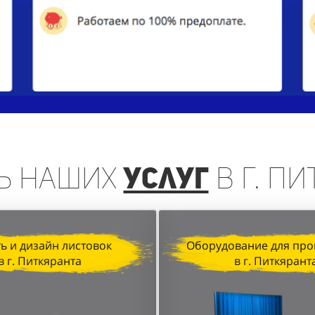
ь
наших
услуг
в г. П
ь и дизайн листовок
Оборудование для про
в г. Питкяранта
в г. Питкярант