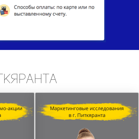
иткяранта
мо-акции
Маркетинговые исследования
а
в г. Питкяранта