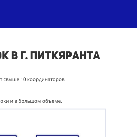
к в г. Питкяранта
ет свыше 10 координаторов
роки и в большом объеме.