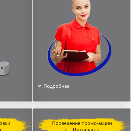
Подробнее
овки
Проведение промо-акции
а
в г. Питкяранта