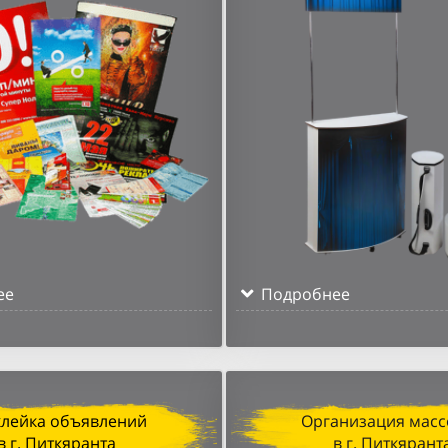
ее
Подробнее
клейка объявлений
Организация масс
в г. Питкяранта
в г. Питкярант