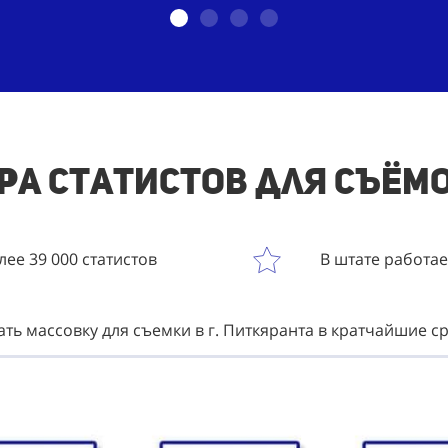
а статистов для съёмо
ее 39 000 статистов
В штате работа
ать массовку для съемки в г. Питкяранта в кратчайшие с