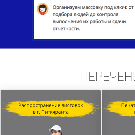
Перечен
Распространение листовок
Печат
в г. Питкяранта