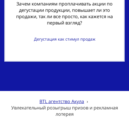
Зачем компаниям проплачивать акции по
дегустации продукции, повышает ли это
продажи, так ли все просто, как кажется на
первый взгляд?
Дегустация как стимул продаж
BTL агентство Акула
›
Увлекательный розыгрыш призов и рекламная
лотерея