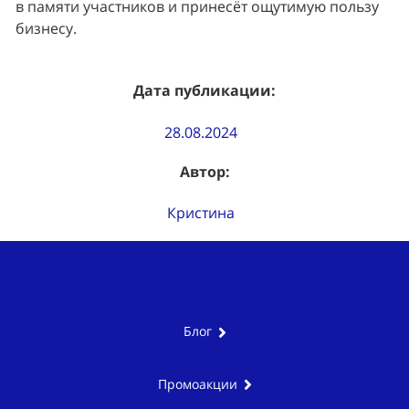
в памяти участников и принесёт ощутимую пользу 
бизнесу.
Дата публикации:
28.08.2024
Автор:
Кристина
Блог
Промоакции