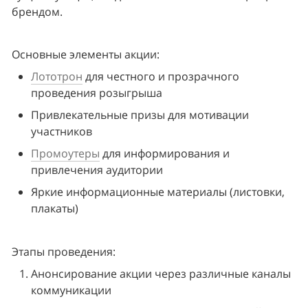
брендом.
Основные элементы акции:
Лототрон
 для честного и прозрачного 
проведения розыгрыша
Привлекательные призы для мотивации 
участников
Промоутеры
 для информирования и 
привлечения аудитории
Яркие информационные материалы (листовки, 
плакаты)
Этапы проведения:
Анонсирование акции через различные каналы 
коммуникации