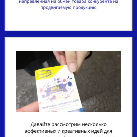
направленная на обмен товара конкурента на
продвигаемую продукцию
Давайте рассмотрим несколько
эффективных и креативных идей для