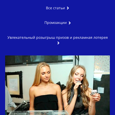
Все статьи
Промоакции
Увлекательный розыгрыш призов и рекламная лотерея