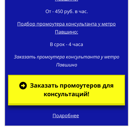
От - 450 руб. в час.
Подбор промоутера консультанта у метро
Павшино:
В срок - 4 часа
Заказать промоутера консультанта у метро
Павшино
Заказать промоутеров для
консультаций!
Подробнее