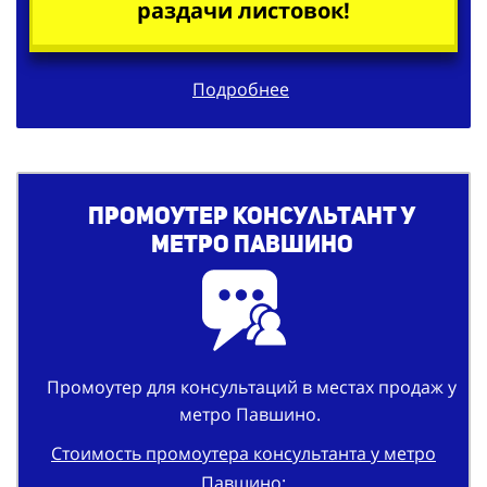
раздачи листовок!
Подробнее
Промоутер консультант у
метро Павшино
Промоутер для консультаций в местах продаж у
метро Павшино.
Стоимость промоутера консультанта у метро
Павшино: