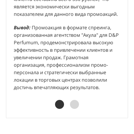
"Аку
является экономически выгодным
клие
показателем для данного вида промоакций.
мощ
узна
Вывод:
Промоакция в формате спреинга,
прод
организованная агентством "Акула" для D&P
орг
Perfumum, продемонстрировала высокую
ощут
эффективность в привлечении клиентов и
увеличении продаж. Грамотная
организация, профессионализм промо-
персонала и стратегически выбранные
локации в торговых центрах позволили
достичь впечатляющих результатов.