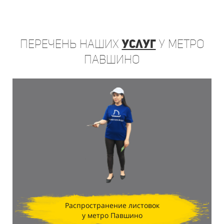
Перечень
наших
услуг
у метро
Павшино
Распространение листовок
у метро Павшино