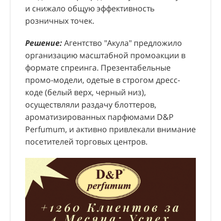
исполнения и предоставления детальной
вак
логистики.
и снижало общую эффективность
проходящих, так и заходящих в магазин
дне
отчетности с геоданными
Реш
Рос
розничных точек.
потенциальных покупателей. Полученные
Результаты:
За 5 месяцев работы было
распространителей.
лиф
Вид
данные позволили объективно оценить
привлечено 12 353 новых покупателя, что
Решение:
Агентство "Акула" предложило
рас
Кре
привлекательность локации, эффективность
способствовало увеличению продаж в
организацию масштабной промоакции в
вбл
Вла
работы персонала и влияние размещенной
открывшихся магазинах на 21%. Общий
формате спреинга. Презентабельные
ста
Вер
рекламы.
бюджет проекта составил 7 382 371,20 руб., а
промо-модели, одетые в строгом дресс-
Мос
изг
стоимость привлечения одного покупателя –
коде (белый верх, черный низ),
рег
объ
597,6 руб.
осуществляли раздачу блоттеров,
раз
про
ароматизированных парфюмами D&P
гро
дос
Perfumum, и активно привлекали внимание
вни
посетителей торговых центров.
муз
соз