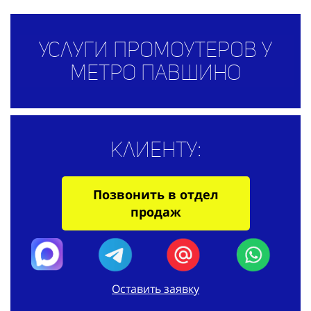
Услуги промоутеров у
метро Павшино
Клиенту:
Позвонить в отдел
продаж
Оставить заявку