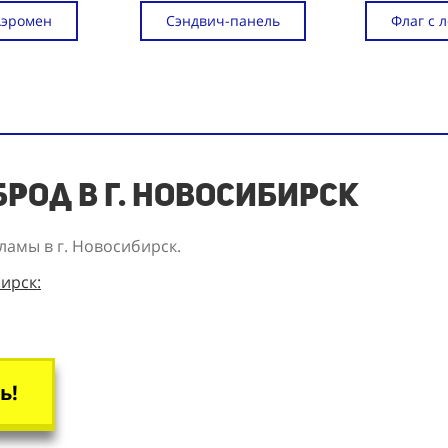
Аэромен
Сэндвич-панель
Флаг с 
род в г. Новосибирск
кламы
в г. Новосибирск.
ирск:
ь!