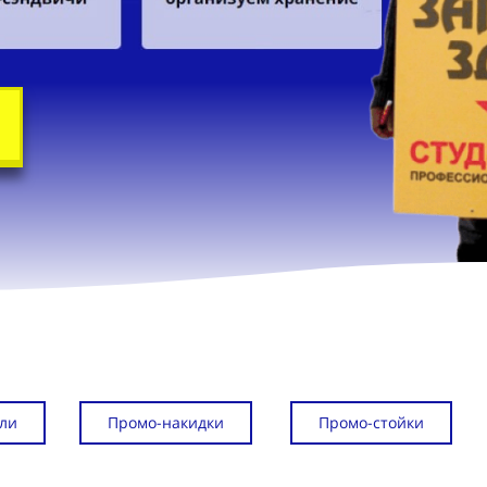
ли
Промо-накидки
Промо-стойки