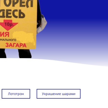
Лототрон
Украшение шарами