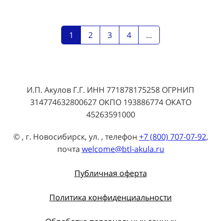
1
2
3
4
...
И.П. Акулов Г.Г. ИНН 771878175258 ОГРНИП
314774632800627 ОКПО 193886774 ОКАТО
45263591000
© , г. Новосибирск, ул. , телефон
+7 (800) 707-07-92
,
почта
welcome@btl-akula.ru
Публичная оферта
Политика конфиденциальности