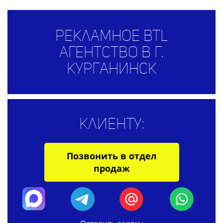
Рекламное BTL
агентство в г.
Курганинск
Клиенту:
Позвонить в отдел
продаж