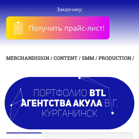
Заказчику:
Получить прайс-лист!
HANDISIGN / CONTENT / SMM / PRODUCTION /
DESIGN /
Портфолио
BTL
агентст
ва Акула
в г.
Курганинск