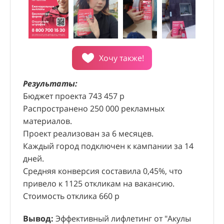
Хочу также!
Рез
Пла
Результаты:
пол
Хочу также!
Бюджет проекта 743 457 р
Рез
Сро
Распространено 250 000 рекламных
Бюд
Результаты:
материалов.
Соб
Общий бюджет проекта составил 393 586,22
Проект реализован за 6 месяцев.
Сто
руб.
Каждый город подключен к кампании за 14
Срок реализации: 1 год.
Рез
дней.
Полученные данные позволили выявить
мос
Средняя конверсия составила 0,45%, что
Рез
нерентабельные магазины.
опр
СМОТРЕТЬ ВИДЕО
привело к 1125 откликам на вакансию.
прое
СМОТРЕТЬ ВИДЕО
На основании исследования было принято
выс
Стоимость отклика 660 р
Хочу также!
охва
решение о закрытии нескольких заведомо
отв
Хочу также!
было
Хочу также!
убыточных торговых точек, что позволило
Вывод:
Эффективный лифлетинг от "Акулы
Вывод:
Успешное открытие новых магазинов