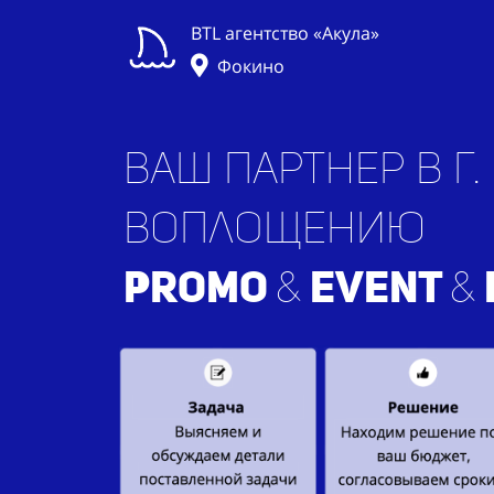
BTL агентство «Акула»
Фокино
Ваш партнер в г
воплощению
PROMO
&
EVENT
&