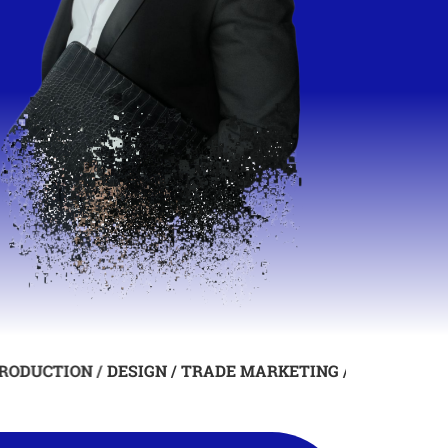
ION /
DESIGN / TRADE MARKETING /
DIGITAL / BTL / D