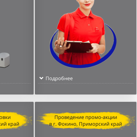
Подробнее
овки
Проведение промо-акции
кий край
в г. Фокино, Приморский край