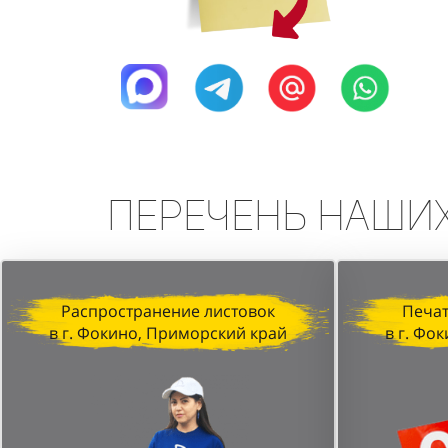
Перечень
наши
Распространение листовок
Печат
в г. Фокино, Приморский край
в г. Фо