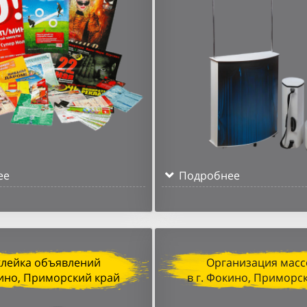
ее
Подробнее
клейка объявлений
Организация масс
кино, Приморский край
в г. Фокино, Приморс