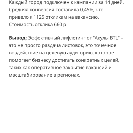
привело к 1125 откликам на вакансию.
Стоимость отклика 660 р
Ре
СМОТРЕТЬ ВИДЕО
пр
Вывод:
Эффективный лифлетинг от "Акулы BTL" –
ре
это не просто раздача листовок, это точечное
Хочу также!
от
воздействие на целевую аудиторию, которое
ко
Р
помогает бизнесу достигать конкретных целей,
Акция проводилась в 11 популярных ТЦ Москвы:
от
пр
таких как оперативное закрытие вакансий и
Columbus, Филион, Планерная, Город ш.
и 
масштабирование в регионах.
Энтузиастов, Европолис, МЕГА Белая Дача,
Вы
от
Охотный ряд, Город Рязанский просп., Бум, Мега
об
со
Химки, Гагаринский.
ли
но
пр
пр
Результаты:
За 4 месяца реализации проекта,
ре
ру
общий бюджет которого составил 436 300
пе
рублей, было достигнуто впечатляющее
аг
В
увеличение продаж. В среднем, каждый спреер
ре
не
обеспечивал 0,8 продаж в час. Общее
шт
ма
количество привлеченных клиентов составило