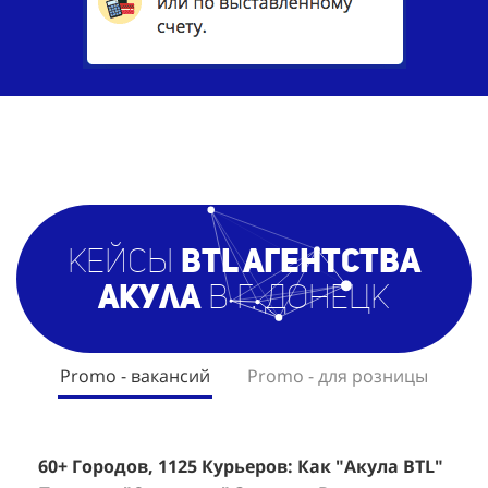
кейсы
BTL агентст
ва
Акула
в г. Донецк
Promo - вакансий
Promo - для розницы
60+ Городов, 1125 Курьеров: Как "Акула BTL"
Эффективный Спреинг D&P Perfumum:
+
2
Помогла "Самокату" Закрыть Вакансии в
+1260 Новых Клиентов По 350 Рублей За
"
К
Регионах
Каждого.
Р
н