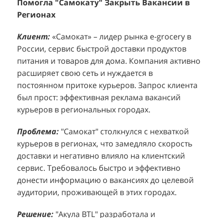
Клиент:
Клиент:
«Самокат» – лидер рынка e-grocery в
D&P Perfumum, известный бренд с
К
К
России, сервис быстрой доставки продуктов
широким ассортиментом мужских и женских
ф
м
питания и товаров для дома. Компания активно
ароматов, включая авторские композиции и
Р
д
расширяет свою сеть и нуждается в
версии популярных мировых брендов.
с
ц
постоянном притоке курьеров. Запрос клиента
Компания обратилась к агентству "Акула" с
з
п
был прост: эффективная реклама вакансий
четкой целью: увеличить продажи
о
у
курьеров в региональных городах.
парфюмерной продукции в розничных точках,
о
о
расположенных в крупных торговых центрах
э
и
Проблема:
"Самокат" столкнулся с нехваткой
Москвы. Клиент стремился повысить
п
курьеров в регионах, что замедляло скорость
П
узнаваемость бренда и привлечь новых
т
доставки и негативно влияло на клиентский
к
покупателей к своей парфюмерии.
сервис. Требовалось быстро и эффективно
к
П
донести информацию о вакансиях до целевой
Проблема:
Основной проблемой D&P
т
в
аудитории, проживающей в этих городах.
Perfumum был недостаточный трафик
о
п
потенциальных клиентов к островкам бренда в
с
с
Решение:
"Акула BTL" разработала и
торговых центрах. Низкая посещаемость
о
п
реализовала масштабную промоакцию по
приводила к стагнации продаж и не позволяла
р
т