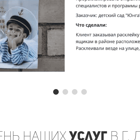
ень
наших
услуг
в г.