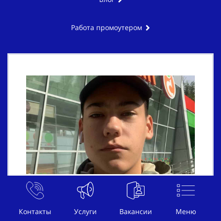
Работа промоутером
Почему подростки идут работать? В 90%
случаев им хочется иметь свои деньги.
Контакты
Услуги
Вакансии
Меню