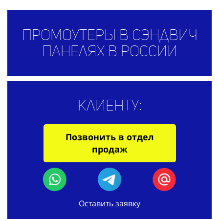
Промоутеры в сэндвич
панелях в России
Клиенту:
Позвонить в отдел
продаж
Оставить заявку