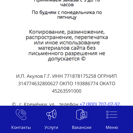
И.П. Акулов Г.Г. ИНН 771878175258 ОГРНИП
314774632800627 ОКПО 193886774 ОКАТО
45263591000
© , г. Кремёнки, ул. , телефон
+7 (800) 707-07-92
,
почта
welcome@btl-akula.ru
Публичная оферта
Контакты
Услуги
Вакансии
Меню