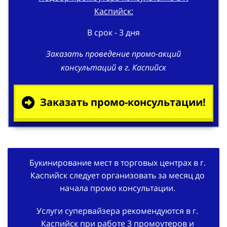
Каспийск:
В срок - 3 дня
Заказать проведение промо-акций
консультаций в г. Каспийск
Заказать промо-консультации!
Букинирование мест в торговых центрах в г.
Каспийск следует организовать за месяц до
начала промо консультации.
Услуги супервайзера рекомендуются в г.
Каспийск при работе 3 промоутеров и