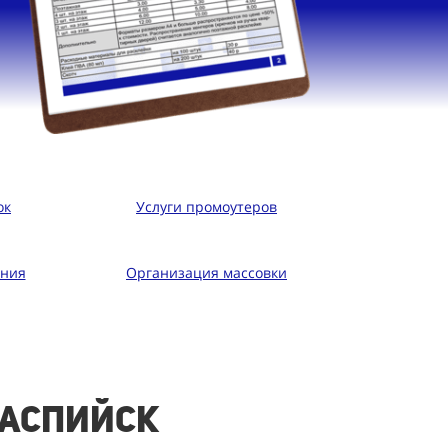
ок
Услуги промоутеров
ания
Организация массовки
Каспийск