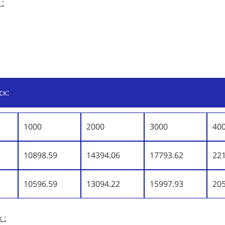
 :
ск:
1000
2000
3000
40
10898.59
14394.06
17793.62
22
10596.59
13094.22
15997.93
20
 :