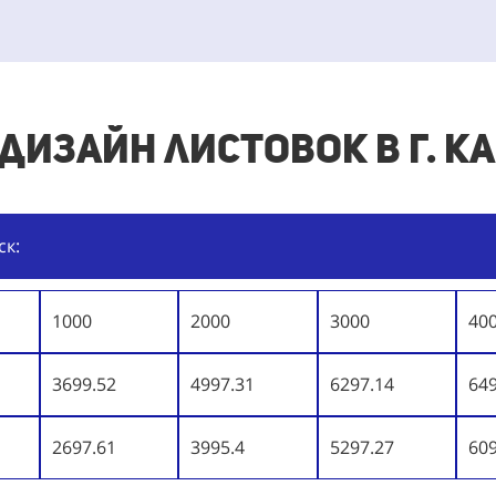
 дизайн листовок в г. К
ск:
1000
2000
3000
40
3699.52
4997.31
6297.14
64
2697.61
3995.4
5297.27
60