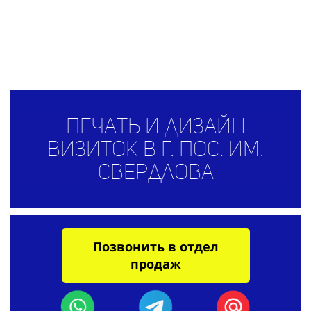
Печать и дизайн
визиток в г. пос. им.
Свердлова
Позвонить в отдел
продаж