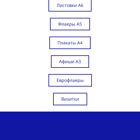
Листовки А6
Флаеры А5
Плакаты А4
Афиши А3
Еврофлаеры
Визитки