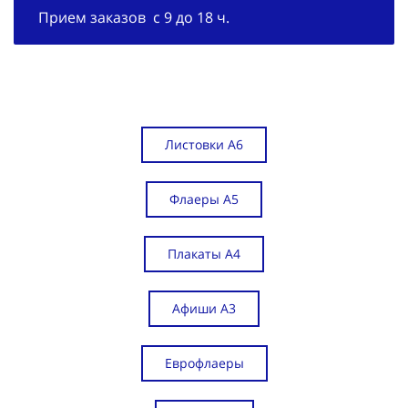
Прием заказов с 9 до 18 ч.
Листовки А6
Флаеры А5
Плакаты А4
Афиши А3
Еврофлаеры