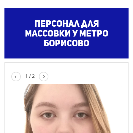
Персонал для
массовки у метро
Борисово
1
/
2