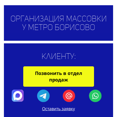
Организация массовки
у метро Борисово
Клиенту:
Позвонить в отдел
продаж
Оставить заявку