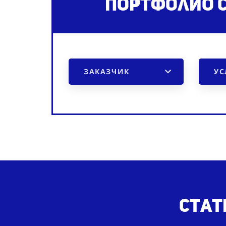
Портфолио 
ЗАКАЗЧИК
УС
Стат