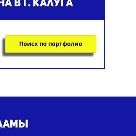
на
в г. Калуга
Поиск по портфолио
кламы