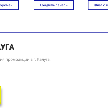
Аэромен
Сэндвич-панель
Флаг с 
луга
я промоакции в г. Калуга.