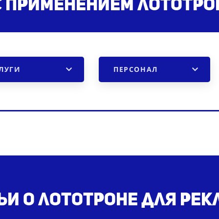
с применением лототро
ЛУГИ
ПЕРСОНАЛ
ьи о лототроне для ре