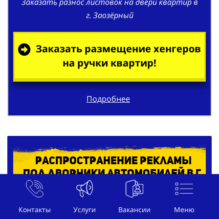
Заказать размещение хенгеров
на ручки квартир!
Подробнее
Распространение рекламы
под дворники автомобилей в г.
Заозёрный
Контакты
Услуги
Вакансии
Меню