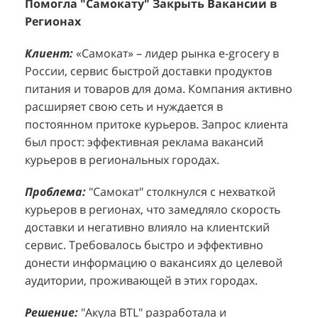
Клиент:
Клиент:
«Самокат» – лидер рынка e-grocery в
D&P Perfumum, известный бренд с
К
К
России, сервис быстрой доставки продуктов
широким ассортиментом мужских и женских
ф
м
питания и товаров для дома. Компания активно
ароматов, включая авторские композиции и
Р
д
расширяет свою сеть и нуждается в
версии популярных мировых брендов.
с
ц
постоянном притоке курьеров. Запрос клиента
Компания обратилась к агентству "Акула" с
з
п
был прост: эффективная реклама вакансий
четкой целью: увеличить продажи
о
у
курьеров в региональных городах.
парфюмерной продукции в розничных точках,
о
о
расположенных в крупных торговых центрах
э
и
Проблема:
"Самокат" столкнулся с нехваткой
Москвы. Клиент стремился повысить
п
курьеров в регионах, что замедляло скорость
П
узнаваемость бренда и привлечь новых
т
доставки и негативно влияло на клиентский
к
покупателей к своей парфюмерии.
сервис. Требовалось быстро и эффективно
к
П
донести информацию о вакансиях до целевой
Проблема:
Основной проблемой D&P
т
в
аудитории, проживающей в этих городах.
Perfumum был недостаточный трафик
о
п
потенциальных клиентов к островкам бренда в
с
с
Решение:
"Акула BTL" разработала и
торговых центрах. Низкая посещаемость
о
п
реализовала масштабную промоакцию по
приводила к стагнации продаж и не позволяла
р
т