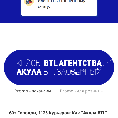
кейсы
BTL агентст
ва
Акула
в г. Заозёрный
Promo - вакансий
Promo - для розницы
60+ Городов, 1125 Курьеров: Как "Акула BTL"
Эффективный Спреинг D&P Perfumum:
+
2
Помогла "Самокату" Закрыть Вакансии в
+1260 Новых Клиентов По 350 Рублей За
"
К
Регионах
Каждого.
Р
н