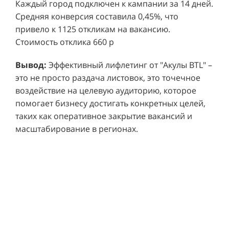
привело к 1125 откликам на вакансию.
Стоимость отклика 660 р
Ре
СМОТРЕТЬ ВИДЕО
пр
Вывод:
Эффективный лифлетинг от "Акулы BTL" –
ре
это не просто раздача листовок, это точечное
Хочу также!
от
воздействие на целевую аудиторию, которое
ко
Р
помогает бизнесу достигать конкретных целей,
Акция проводилась в 11 популярных ТЦ Москвы:
от
пр
таких как оперативное закрытие вакансий и
Columbus, Филион, Планерная, Город ш.
и 
масштабирование в регионах.
Энтузиастов, Европолис, МЕГА Белая Дача,
Вы
от
Охотный ряд, Город Рязанский просп., Бум, Мега
об
со
Химки, Гагаринский.
ли
но
пр
пр
Результаты:
За 4 месяца реализации проекта,
ре
ру
общий бюджет которого составил 436 300
пе
рублей, было достигнуто впечатляющее
аг
В
увеличение продаж. В среднем, каждый спреер
ре
не
обеспечивал 0,8 продаж в час. Общее
шт
ма
количество привлеченных клиентов составило