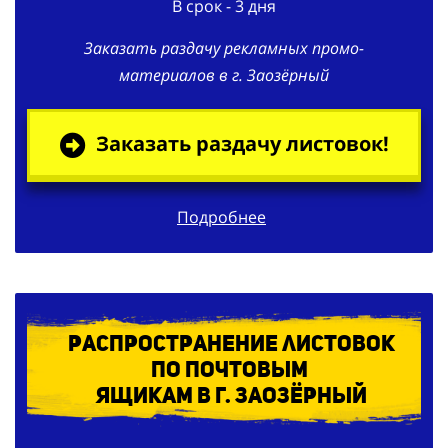
Заказать раздачу рекламных промо-
материалов в г. Заозёрный
Заказать раздачу листовок!
Подробнее
Распространение листовок
по
почтовым
ящикам в г. Заозёрный