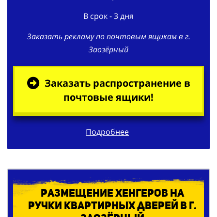
Заказать рекламу по почтовым ящикам в г.
Заозёрный
Заказать распространение в
почтовые ящики!
Подробнее
Размещение хенгеров на
ручки квартирных дверей в г.
Заозёрный