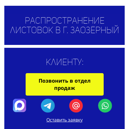
Распространение
листовок в г. Заозёрный
Клиенту:
Позвонить в отдел
продаж
Оставить заявку