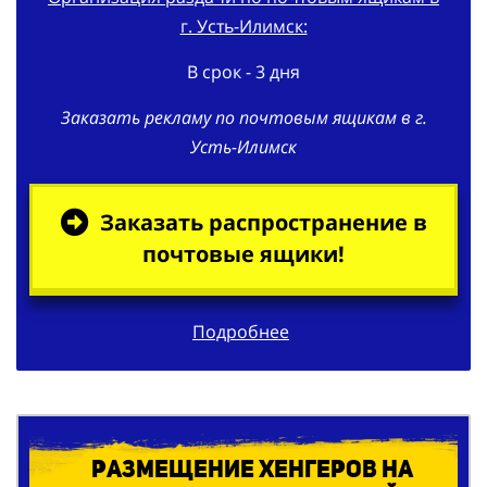
В срок - 3 дня
Заказать рекламу по почтовым ящикам в г.
Усть-Илимск
Заказать распространение в
почтовые ящики!
Подробнее
Размещение хенгеров на
ручки квартирных дверей в г.
Усть-Илимск