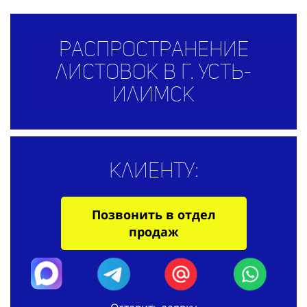
Распространение
листовок в г. Усть-
Илимск
Клиенту:
Позвонить в отдел
продаж