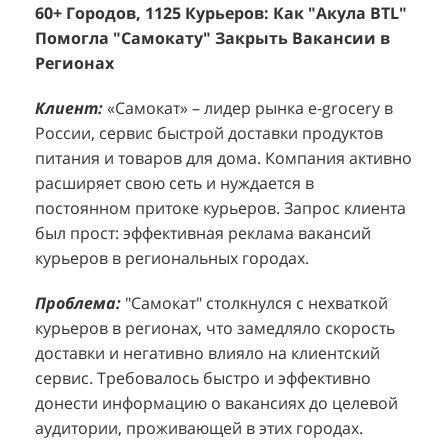
Помогла "Самокату" Закрыть Вакансии в
+1260 Новых Клиентов По 350 Рублей За
"
К
Регионах
Каждого.
Р
н
Клиент:
Клиент:
«Самокат» – лидер рынка e-grocery в
D&P Perfumum, известный бренд с
К
К
России, сервис быстрой доставки продуктов
широким ассортиментом мужских и женских
ф
м
питания и товаров для дома. Компания активно
ароматов, включая авторские композиции и
Р
д
расширяет свою сеть и нуждается в
версии популярных мировых брендов.
с
ц
постоянном притоке курьеров. Запрос клиента
Компания обратилась к агентству "Акула" с
з
п
был прост: эффективная реклама вакансий
четкой целью: увеличить продажи
о
у
курьеров в региональных городах.
парфюмерной продукции в розничных точках,
о
о
расположенных в крупных торговых центрах
э
и
Проблема:
"Самокат" столкнулся с нехваткой
Москвы. Клиент стремился повысить
п
курьеров в регионах, что замедляло скорость
П
узнаваемость бренда и привлечь новых
т
доставки и негативно влияло на клиентский
к
покупателей к своей парфюмерии.
сервис. Требовалось быстро и эффективно
к
П
донести информацию о вакансиях до целевой
Проблема:
Основной проблемой D&P
т
в
аудитории, проживающей в этих городах.
Perfumum был недостаточный трафик
о
п
потенциальных клиентов к островкам бренда в
с
с
Решение:
"Акула BTL" разработала и
торговых центрах. Низкая посещаемость
о
п