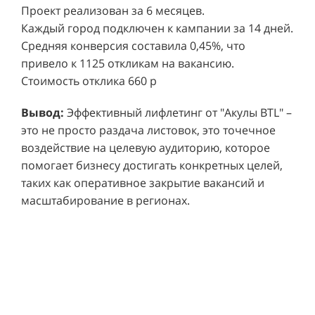
Каждый город подключен к кампании за 14 дней.
Средняя конверсия составила 0,45%, что
привело к 1125 откликам на вакансию.
Стоимость отклика 660 р
Ре
СМОТРЕТЬ ВИДЕО
пр
Вывод:
Эффективный лифлетинг от "Акулы BTL" –
ре
это не просто раздача листовок, это точечное
Хочу также!
от
воздействие на целевую аудиторию, которое
ко
Р
помогает бизнесу достигать конкретных целей,
Акция проводилась в 11 популярных ТЦ Москвы:
от
пр
таких как оперативное закрытие вакансий и
Columbus, Филион, Планерная, Город ш.
и 
масштабирование в регионах.
Энтузиастов, Европолис, МЕГА Белая Дача,
Вы
от
Охотный ряд, Город Рязанский просп., Бум, Мега
об
со
Химки, Гагаринский.
ли
но
пр
пр
Результаты:
За 4 месяца реализации проекта,
ре
ру
общий бюджет которого составил 436 300
пе
рублей, было достигнуто впечатляющее
аг
В
увеличение продаж. В среднем, каждый спреер
ре
не