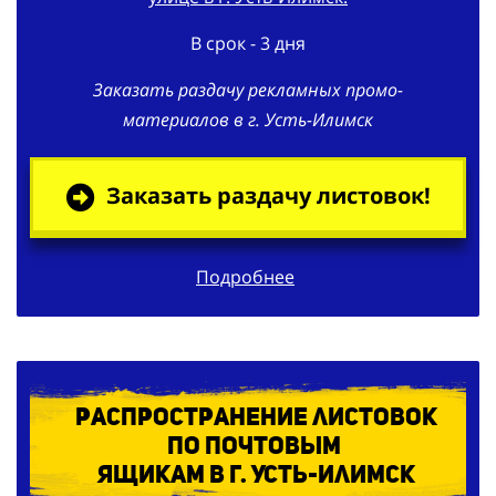
В срок - 3 дня
Заказать раздачу рекламных промо-
материалов в г. Усть-Илимск
Заказать раздачу листовок!
Подробнее
Распространение листовок
по
почтовым
ящикам в г. Усть-Илимск