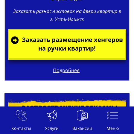
Заказать разнос листовок на двери квартир в
г. Усть-Илимск
Заказать размещение хенгеров
на ручки квартир!
Подробнее
Распространение рекламы
под дворники автомобилей в г.
Усть-Илимск
Контакты
Услуги
Вакансии
Меню