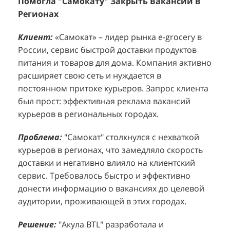
60+ Городов, 1125 Курьеров: Как "Акула BTL"
Эффективный Спреинг D&P Perfumum:
+
2
Помогла "Самокату" Закрыть Вакансии в
+1260 Новых Клиентов По 350 Рублей За
"
К
Регионах
Каждого.
Р
н
Клиент:
Клиент:
«Самокат» – лидер рынка e-grocery в
D&P Perfumum, известный бренд с
К
К
России, сервис быстрой доставки продуктов
широким ассортиментом мужских и женских
ф
м
питания и товаров для дома. Компания активно
ароматов, включая авторские композиции и
Р
д
расширяет свою сеть и нуждается в
версии популярных мировых брендов.
с
ц
постоянном притоке курьеров. Запрос клиента
Компания обратилась к агентству "Акула" с
з
п
был прост: эффективная реклама вакансий
четкой целью: увеличить продажи
о
у
курьеров в региональных городах.
парфюмерной продукции в розничных точках,
о
о
расположенных в крупных торговых центрах
э
и
Проблема:
"Самокат" столкнулся с нехваткой
Москвы. Клиент стремился повысить
п
курьеров в регионах, что замедляло скорость
П
узнаваемость бренда и привлечь новых
т
доставки и негативно влияло на клиентский
к
покупателей к своей парфюмерии.
сервис. Требовалось быстро и эффективно
к
П
донести информацию о вакансиях до целевой
Проблема:
Основной проблемой D&P
т
в
аудитории, проживающей в этих городах.
Perfumum был недостаточный трафик
о
п