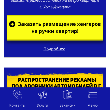
Заказать разнос листовок на двери квартир в
г. Усть-Джегута
Заказать размещение хенгеров
на ручки квартир!
Подробнее
Распространение рекламы
под дворники автомобилей в г.
Усть-Джегута
Контакты
Услуги
Вакансии
Меню