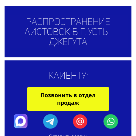
Распространение
листовок в г. Усть-
Джегута
Клиенту:
Позвонить в отдел
продаж