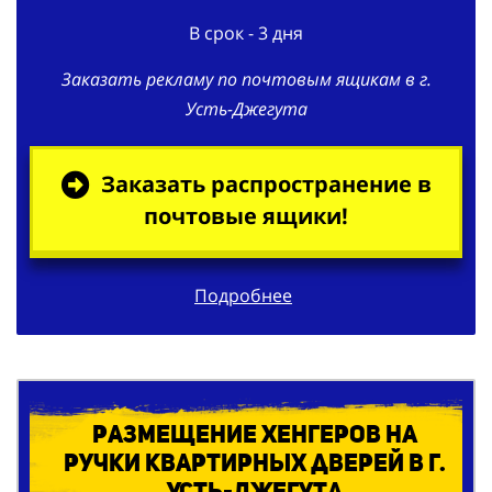
г. Усть-Джегута:
В срок - 3 дня
Заказать рекламу по почтовым ящикам в г.
Усть-Джегута
Заказать распространение в
почтовые ящики!
Подробнее
Размещение хенгеров на