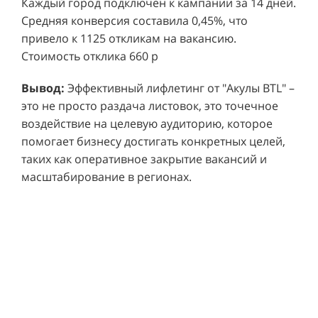
Проект реализован за 6 месяцев.
Каждый город подключен к кампании за 14 дней.
Средняя конверсия составила 0,45%, что
привело к 1125 откликам на вакансию.
Стоимость отклика 660 р
Ре
СМОТРЕТЬ ВИДЕО
пр
Вывод:
Эффективный лифлетинг от "Акулы BTL" –
ре
это не просто раздача листовок, это точечное
Хочу также!
от
воздействие на целевую аудиторию, которое
ко
Р
помогает бизнесу достигать конкретных целей,
Акция проводилась в 11 популярных ТЦ Москвы:
от
пр
таких как оперативное закрытие вакансий и
Columbus, Филион, Планерная, Город ш.
и 
масштабирование в регионах.
Энтузиастов, Европолис, МЕГА Белая Дача,
Вы
от
Охотный ряд, Город Рязанский просп., Бум, Мега
об
со
Химки, Гагаринский.
ли
но
пр
пр
Результаты:
За 4 месяца реализации проекта,
ре
ру
общий бюджет которого составил 436 300
пе
рублей, было достигнуто впечатляющее
аг
В