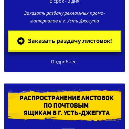
В срок - 3 дня
Заказать раздачу рекламных промо-
материалов в г. Усть-Джегута
Заказать раздачу листовок!
Подробнее
Распространение листовок
по
почтовым
ящикам в г. Усть-Джегута