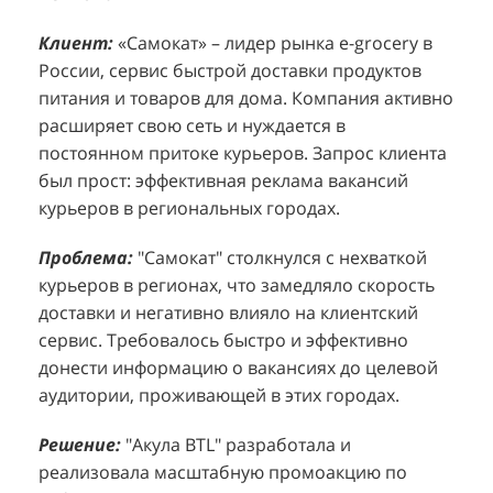
Клиент:
Клиент:
«Самокат» – лидер рынка e-grocery в
D&P Perfumum, известный бренд с
К
К
России, сервис быстрой доставки продуктов
широким ассортиментом мужских и женских
ф
м
питания и товаров для дома. Компания активно
ароматов, включая авторские композиции и
Р
д
расширяет свою сеть и нуждается в
версии популярных мировых брендов.
с
ц
постоянном притоке курьеров. Запрос клиента
Компания обратилась к агентству "Акула" с
з
п
был прост: эффективная реклама вакансий
четкой целью: увеличить продажи
о
у
курьеров в региональных городах.
парфюмерной продукции в розничных точках,
о
о
расположенных в крупных торговых центрах
э
и
Проблема:
"Самокат" столкнулся с нехваткой
Москвы. Клиент стремился повысить
п
курьеров в регионах, что замедляло скорость
П
узнаваемость бренда и привлечь новых
т
доставки и негативно влияло на клиентский
к
покупателей к своей парфюмерии.
сервис. Требовалось быстро и эффективно
к
П
донести информацию о вакансиях до целевой
Проблема:
Основной проблемой D&P
т
в
аудитории, проживающей в этих городах.
Perfumum был недостаточный трафик
о
п
потенциальных клиентов к островкам бренда в
с
с
Решение:
"Акула BTL" разработала и
торговых центрах. Низкая посещаемость
о
п
реализовала масштабную промоакцию по
приводила к стагнации продаж и не позволяла
р
т