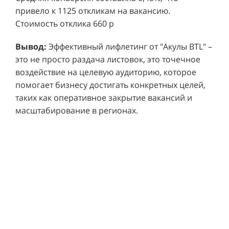
привело к 1125 откликам на вакансию.
Стоимость отклика 660 р
Ре
СМОТРЕТЬ ВИДЕО
пр
Вывод:
Эффективный лифлетинг от "Акулы BTL" –
ре
это не просто раздача листовок, это точечное
Хочу также!
от
воздействие на целевую аудиторию, которое
ко
Р
помогает бизнесу достигать конкретных целей,
Акция проводилась в 11 популярных ТЦ Москвы:
от
пр
таких как оперативное закрытие вакансий и
Columbus, Филион, Планерная, Город ш.
и 
масштабирование в регионах.
Энтузиастов, Европолис, МЕГА Белая Дача,
Вы
от
Охотный ряд, Город Рязанский просп., Бум, Мега
об
со
Химки, Гагаринский.
ли
но
пр
пр
Результаты:
За 4 месяца реализации проекта,
ре
ру
общий бюджет которого составил 436 300
пе
рублей, было достигнуто впечатляющее
аг
В
увеличение продаж. В среднем, каждый спреер
ре
не
обеспечивал 0,8 продаж в час. Общее
шт
ма
количество привлеченных клиентов составило