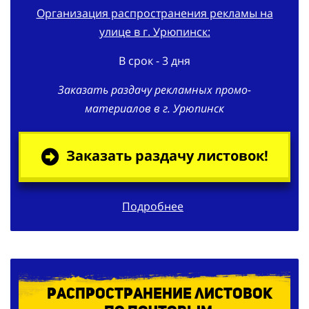
Организация распространения рекламы на
улице в г. Урюпинск:
В срок - 3 дня
Заказать раздачу рекламных промо-
материалов в г. Урюпинск
Заказать раздачу листовок!
Подробнее
Распространение листовок