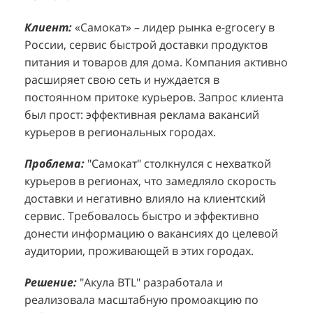
Клиент:
Клиент:
«Самокат» – лидер рынка e-grocery в
D&P Perfumum, известный бренд с
К
К
России, сервис быстрой доставки продуктов
широким ассортиментом мужских и женских
ф
м
питания и товаров для дома. Компания активно
ароматов, включая авторские композиции и
Р
д
расширяет свою сеть и нуждается в
версии популярных мировых брендов.
с
ц
постоянном притоке курьеров. Запрос клиента
Компания обратилась к агентству "Акула" с
з
п
был прост: эффективная реклама вакансий
четкой целью: увеличить продажи
о
у
курьеров в региональных городах.
парфюмерной продукции в розничных точках,
о
о
расположенных в крупных торговых центрах
э
и
Проблема:
"Самокат" столкнулся с нехваткой
Москвы. Клиент стремился повысить
п
курьеров в регионах, что замедляло скорость
П
узнаваемость бренда и привлечь новых
т
доставки и негативно влияло на клиентский
к
покупателей к своей парфюмерии.
сервис. Требовалось быстро и эффективно
к
П
донести информацию о вакансиях до целевой
Проблема:
Основной проблемой D&P
т
в
аудитории, проживающей в этих городах.
Perfumum был недостаточный трафик
о
п
потенциальных клиентов к островкам бренда в
с
с
Решение:
"Акула BTL" разработала и
торговых центрах. Низкая посещаемость
о
п
реализовала масштабную промоакцию по
приводила к стагнации продаж и не позволяла
р
т