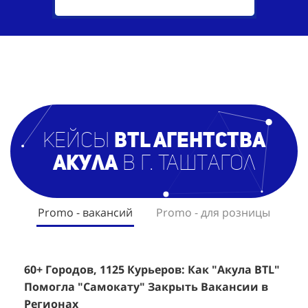
кейсы
BTL агентст
ва
Акула
в г. Таштагол
Promo - вакансий
Promo - для розницы
60+ Городов, 1125 Курьеров: Как "Акула BTL"
Эффективный Спреинг D&P Perfumum:
+
2
Помогла "Самокату" Закрыть Вакансии в
+1260 Новых Клиентов По 350 Рублей За
"
К
Регионах
Каждого.
Р
н