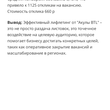
привело к 1125 откликам на вакансию.
Стоимость отклика 660 р
Ре
СМОТРЕТЬ ВИДЕО
пр
Вывод:
Эффективный лифлетинг от "Акулы BTL" –
ре
это не просто раздача листовок, это точечное
Хочу также!
от
воздействие на целевую аудиторию, которое
ко
Р
помогает бизнесу достигать конкретных целей,
Акция проводилась в 11 популярных ТЦ Москвы:
от
пр
таких как оперативное закрытие вакансий и
Columbus, Филион, Планерная, Город ш.
и 
масштабирование в регионах.
Энтузиастов, Европолис, МЕГА Белая Дача,
Вы
от
Охотный ряд, Город Рязанский просп., Бум, Мега
об
со
Химки, Гагаринский.
ли
но
пр
пр
Результаты:
За 4 месяца реализации проекта,
ре
ру
общий бюджет которого составил 436 300
пе
рублей, было достигнуто впечатляющее
аг
В
увеличение продаж. В среднем, каждый спреер
ре
не
обеспечивал 0,8 продаж в час. Общее
шт
ма
количество привлеченных клиентов составило