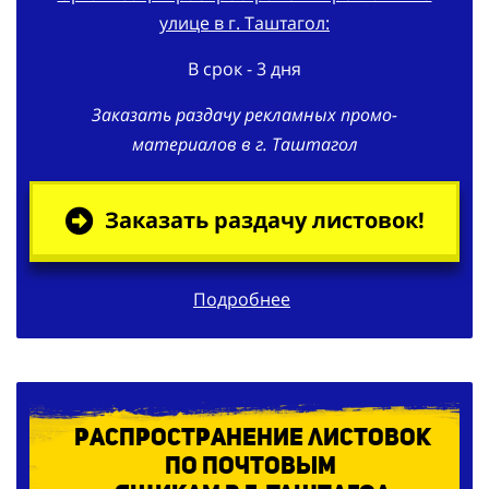
улице в г. Таштагол:
В срок - 3 дня
Заказать раздачу рекламных промо-
материалов в г. Таштагол
Заказать раздачу листовок!
Подробнее
Распространение листовок
по
почтовым