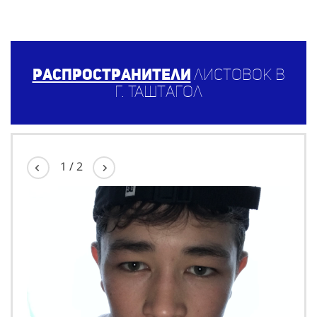
Распространители
листовок в
г. Таштагол
1
/
2