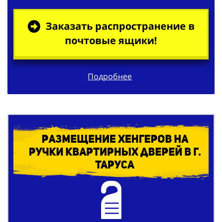
Заказать распространение в
почтовые ящики!
Подробнее
Размещение хенгеров на
ручки квартирных дверей в г.
Таруса