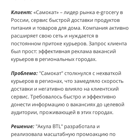
Клиент:
Клиент:
«Самокат» – лидер рынка e-grocery в
D&P Perfumum, известный бренд с
К
К
России, сервис быстрой доставки продуктов
широким ассортиментом мужских и женских
ф
м
питания и товаров для дома. Компания активно
ароматов, включая авторские композиции и
Р
д
расширяет свою сеть и нуждается в
версии популярных мировых брендов.
с
ц
постоянном притоке курьеров. Запрос клиента
Компания обратилась к агентству "Акула" с
з
п
был прост: эффективная реклама вакансий
четкой целью: увеличить продажи
о
у
курьеров в региональных городах.
парфюмерной продукции в розничных точках,
о
о
расположенных в крупных торговых центрах
э
и
Проблема:
"Самокат" столкнулся с нехваткой
Москвы. Клиент стремился повысить
п
курьеров в регионах, что замедляло скорость
П
узнаваемость бренда и привлечь новых
т
доставки и негативно влияло на клиентский
к
покупателей к своей парфюмерии.
сервис. Требовалось быстро и эффективно
к
П
донести информацию о вакансиях до целевой
Проблема:
Основной проблемой D&P
т
в
аудитории, проживающей в этих городах.
Perfumum был недостаточный трафик
о
п
потенциальных клиентов к островкам бренда в
с
с
Решение:
"Акула BTL" разработала и
торговых центрах. Низкая посещаемость
о
п
реализовала масштабную промоакцию по
приводила к стагнации продаж и не позволяла
р
т