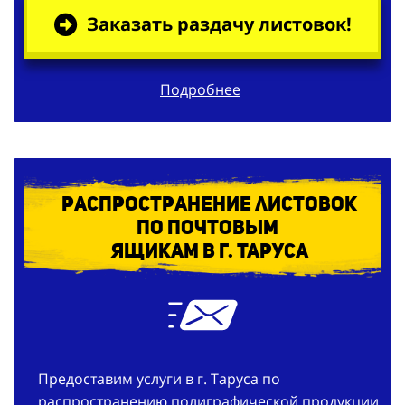
Заказать раздачу листовок!
Подробнее
Распространение листовок
по
почтовым
ящикам в г. Таруса
Предоставим услуги в г. Таруса по
распространению полиграфической продукции