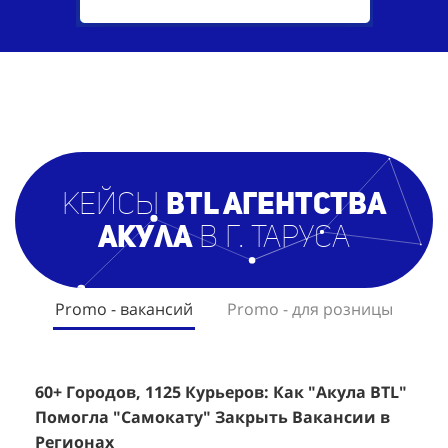
кейсы
BTL агентст
ва
Акула
в г. Таруса
Promo - вакансий
Promo - для розницы
60+ Городов, 1125 Курьеров: Как "Акула BTL"
Эффективный Спреинг D&P Perfumum:
+
2
Помогла "Самокату" Закрыть Вакансии в
+1260 Новых Клиентов По 350 Рублей За
"
К
Регионах
Каждого.
Р
н