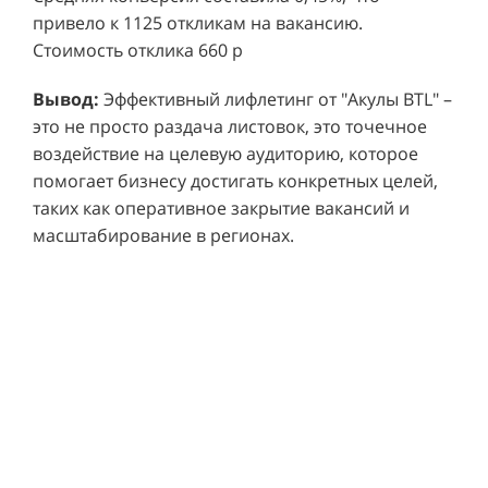
привело к 1125 откликам на вакансию.
Стоимость отклика 660 р
Ре
СМОТРЕТЬ ВИДЕО
пр
Вывод:
Эффективный лифлетинг от "Акулы BTL" –
ре
это не просто раздача листовок, это точечное
Хочу также!
от
воздействие на целевую аудиторию, которое
ко
Р
помогает бизнесу достигать конкретных целей,
Акция проводилась в 11 популярных ТЦ Москвы:
от
пр
таких как оперативное закрытие вакансий и
Columbus, Филион, Планерная, Город ш.
и 
масштабирование в регионах.
Энтузиастов, Европолис, МЕГА Белая Дача,
Вы
от
Охотный ряд, Город Рязанский просп., Бум, Мега
об
со
Химки, Гагаринский.
ли
но
пр
пр
Результаты:
За 4 месяца реализации проекта,
ре
ру
общий бюджет которого составил 436 300
пе
рублей, было достигнуто впечатляющее
аг
В
увеличение продаж. В среднем, каждый спреер
ре
не
обеспечивал 0,8 продаж в час. Общее
шт
ма
количество привлеченных клиентов составило