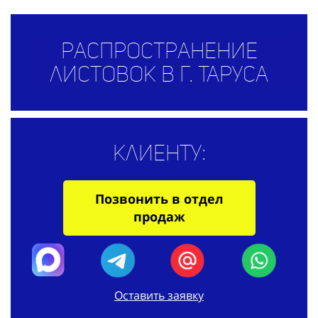
Распространение
листовок в г. Таруса
Клиенту:
Позвонить в отдел
продаж
Оставить заявку